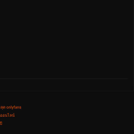
ลุด onlyfans
งออนไลน์
ป๊