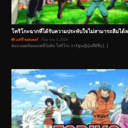
โทริโกะฉากที่ได้รับความประทับใจไม่สามารถลืมได้
กันยายน 5, 2024
แฮร์รี่ พอตเตอร์
มังงะยอดนิยมคงหนีไม่พ้น โทริโกะ การ์ตูนญี่ปุ่นที่มีชื่อ […]