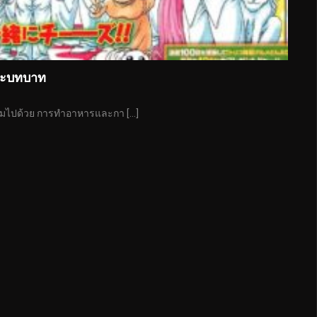
ละบทบาท
ต็มไปด้วย การทำอาหารและกา […]