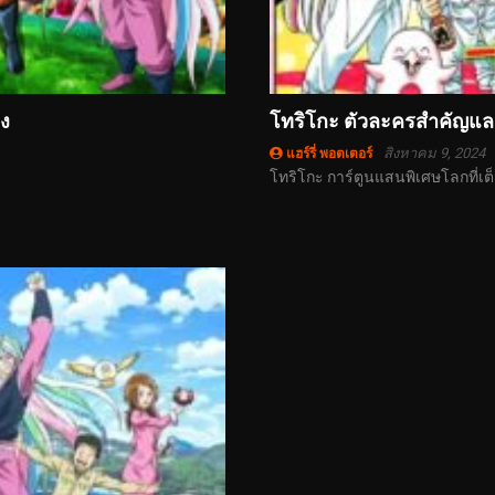
ลง
โทริโกะ ตัวละครสำคัญแ
สิงหาคม 9, 2024
แฮร์รี่ พอตเตอร์
โทริโกะ การ์ตูนแสนพิเศษโลกที่เ