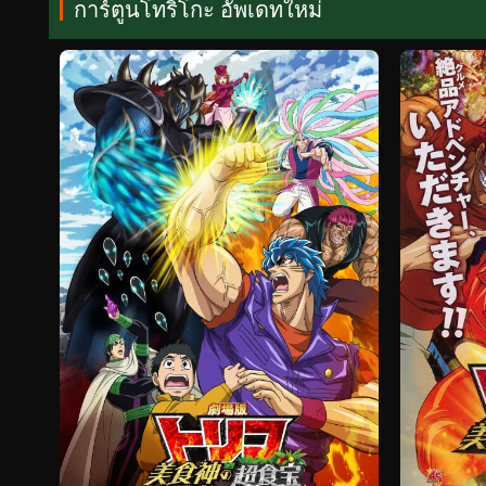
การ์ตูนโทริโกะ อัพเดทใหม่