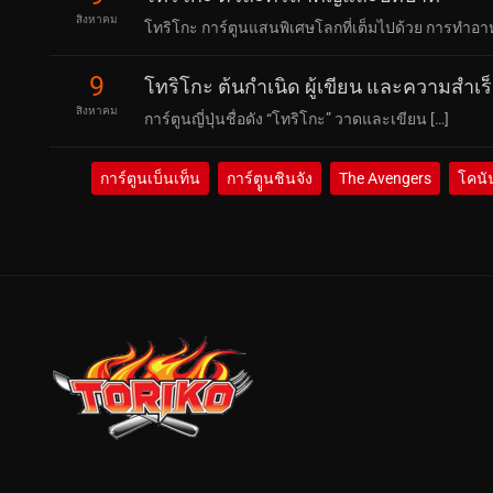
สิงหาคม
โทริโกะ การ์ตูนแสนพิเศษโลกที่เต็มไปด้วย การทำอ
9
โทริโกะ ต้นกำเนิด ผู้เขียน และความสำเร
สิงหาคม
การ์ตูนญี่ปุ่นชื่อดัง “โทริโกะ” วาดและเขียน […]
การ์ตูนเบ็นเท็น
การ์ตููนชินจัง
The Avengers
โคนั