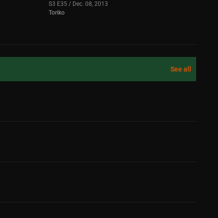
S3 E35 / Dec. 08, 2013
Toriko
See all