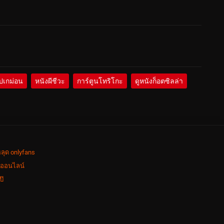
ปเกม่อน
หนังผีชีวะ
การ์ตูนโทริโกะ
ดูหนังก็อตซิลล่า
ลุด onlyfans
งออนไลน์
ป๊