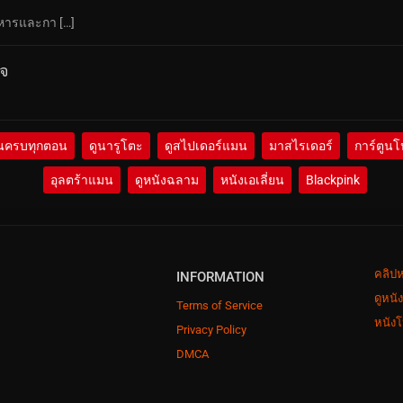
าหารและกา […]
็จ
นครบทุกตอน
ดูนารูโตะ
ดูสไปเดอร์แมน
มาสไรเดอร์
การ์ตูนโ
อุลตร้าแมน
ดูหนังฉลาม
หนังเอเลี่ยน
Blackpink
คลิปห
INFORMATION
ดูหนั
Terms of Service
หนังโ
Privacy Policy
DMCA