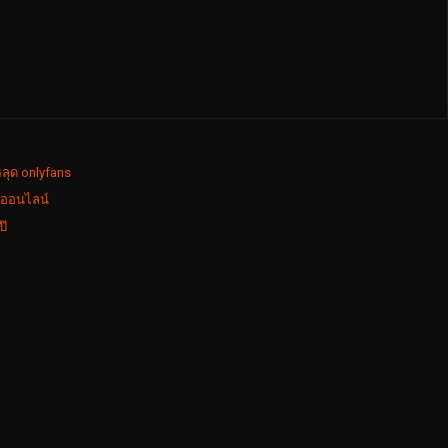
ลุด onlyfans
งออนไลน์
ป๊