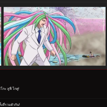
โกะ ลูฟี่ โกคู!
งสี่รวมตัวกัน!