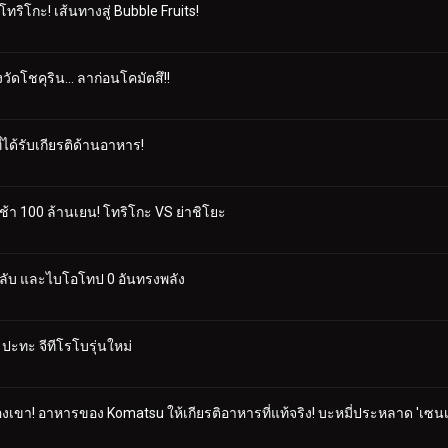
โทริโกะ! เส้นทางสู่ Bubble Fruits!
ดโชคุริน... ลาก่อนโคมัตสึ!!
ี่ได้รับเกียรติด้านอาหาร!
ช้า 100 ล้านเยน! โทริโกะ VS ย่าชิโยะ
ลึกลับ และไบโอโทป 0 อันทรงพลัง
' ปะทะ จีทีโรโบรุ่นใหม่
องเขา! อาหารของ Komatsu ให้เกียรติอาหารที่แท้จริง! บะหมี่ประหลาด 'เซนเ