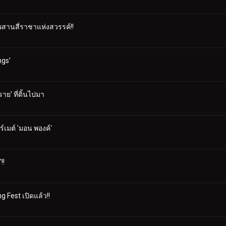
มผสานสี่ราชาแห่งสวรรค์!!
ngs'
าย' ที่ดิ้นไปมา
์เมต์ 'มอน พองค์'
!!
g Fest เปิดแล้ว!!