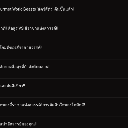
met World Beasts 'สัตว์สี่ตัว' ตื่นขึ้นแล้ว!
!! สี่อสูร VS สี่ราชาแห่งสวรรค์!!
ุโจมตีของสี่ราชาสวรรค์!!
ลักของสี่อสูรที่กำลังคืบคลาน!
และฝนสีเขียว!!
่สุดของสี่ราชาแห่งสวรรค์! การตัดสินใจของโคมัตสึ!
นน่าอัศจรรย์ของคุณ!!