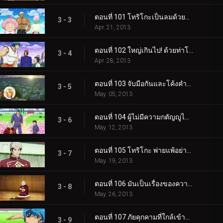
ตอนที่ 101 โทริโกะเป็นลมด้วยความทรมาน! จับส่วนผสมที่มีกลิ่นเหม็นที่สุดในโลก!
3 - 3
Apr. 21, 2013
ตอนที่ 102 ใหญ่เกินไป! ด้วยท่าโปรมวยปล้ำ จบ Ehou Maki!!
3 - 4
Apr. 28, 2013
ตอนที่ 103 จับมือกันและโค้งคำนับ! Gourmet Human National Treasure Chin Chinchin ปรากฏตัว!
3 - 5
May. 05, 2013
ตอนที่ 104 ผู้ไม่มีความกตัญญูไม่ควรเข้ามา! วัดโชคุรินที่น่ากลัว!!
3 - 6
May. 12, 2013
ตอนที่ 105 โทริโกะ พ่ายแพ้อย่างสิ้นเชิง! พลังอันละเอียดอ่อนและไร้ขีดจำกัดของ Food Honor!!
3 - 7
May. 19, 2013
ตอนที่ 106 มันเป็นเรื่องของความชื่นชมยินดี! สิ่งจำเป็นของเกียรติยศด้านอาหาร!!
3 - 8
May. 26, 2013
ตอนที่ 107 ภัยคุกคามที่ใกล้เข้ามา! รีบหน่อยโทริโกะ! เส้นทางสู่ Bubble Fruits!
3 - 9