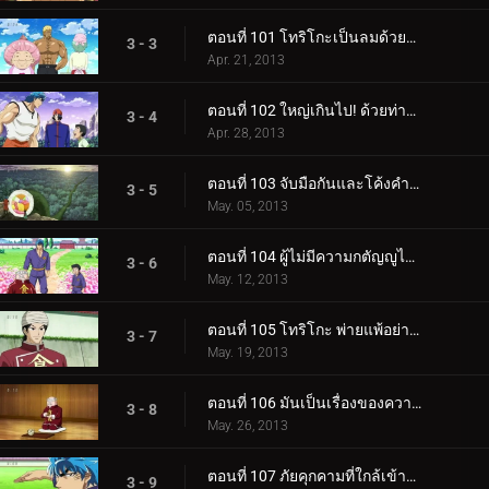
ตอนที่ 101 โทริโกะเป็นลมด้วยความทรมาน! จับส่วนผสมที่มีกลิ่นเหม็นที่สุดในโลก!
3 - 3
Apr. 21, 2013
ตอนที่ 102 ใหญ่เกินไป! ด้วยท่าโปรมวยปล้ำ จบ Ehou Maki!!
3 - 4
Apr. 28, 2013
ตอนที่ 103 จับมือกันและโค้งคำนับ! Gourmet Human National Treasure Chin Chinchin ปรากฏตัว!
3 - 5
May. 05, 2013
ตอนที่ 104 ผู้ไม่มีความกตัญญูไม่ควรเข้ามา! วัดโชคุรินที่น่ากลัว!!
3 - 6
May. 12, 2013
ตอนที่ 105 โทริโกะ พ่ายแพ้อย่างสิ้นเชิง! พลังอันละเอียดอ่อนและไร้ขีดจำกัดของ Food Honor!!
3 - 7
May. 19, 2013
ตอนที่ 106 มันเป็นเรื่องของความชื่นชมยินดี! สิ่งจำเป็นของเกียรติยศด้านอาหาร!!
3 - 8
May. 26, 2013
ตอนที่ 107 ภัยคุกคามที่ใกล้เข้ามา! รีบหน่อยโทริโกะ! เส้นทางสู่ Bubble Fruits!
3 - 9