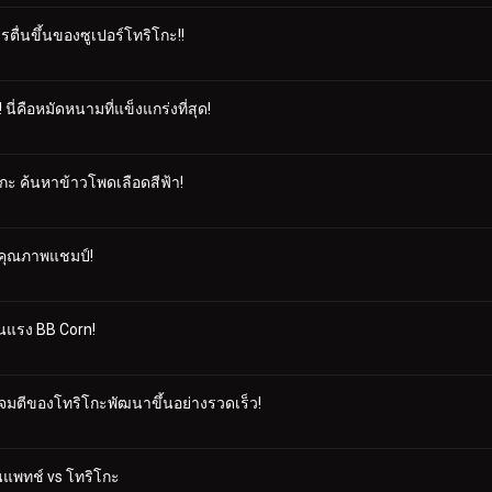
ตื่นขึ้นของซูเปอร์โทริโกะ!!
ี่คือหมัดหนามที่แข็งแกร่งที่สุด!
กะ ค้นหาข้าวโพดเลือดสีฟ้า!
ี่ คุณภาพแชมป์!
้อนแรง BB Corn!
จมตีของโทริโกะพัฒนาขึ้นอย่างรวดเร็ว!
นแพทช์ vs โทริโกะ