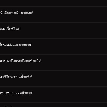
งนักชิมแห่งเมืองตะกละ!
่ของเซ็ตซึโนะ!
รที่ทรงพลังและมากมาย!
าร! มาถึงนรกเยือกแข็งแล้ว!
เอาชีวิตรอดบนน้ำแข็ง!
ัวตนของชายสวมหน้ากาก!