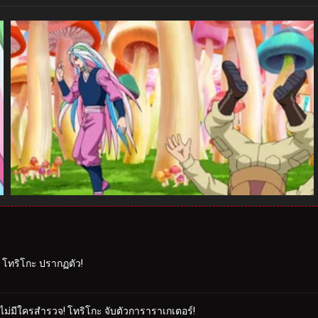
าร โทริโกะ ปรากฏตัว!
งไม่มีใครสำรวจ! โทริโกะ จับตัวการาราเกเตอร์!