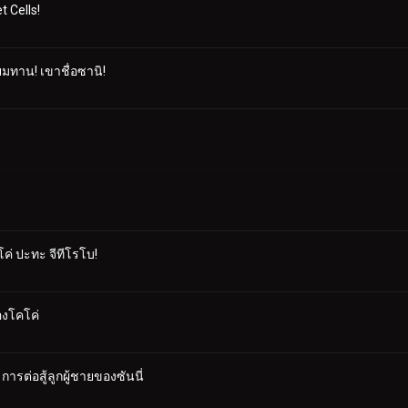
t Cells!
ยมทาน! เขาชื่อซานิ!
คโค่ ปะทะ จีทีโรโบ!
องโคโค่
การต่อสู้ลูกผู้ชายของซันนี่