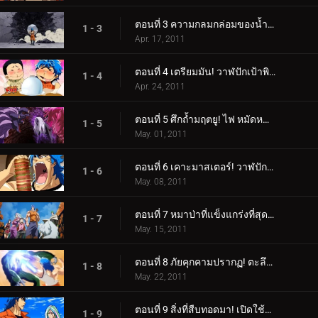
ตอนที่ 3 ความกลมกล่อมของน้ำผลไม้เจ็ดสี! รับผลไม้สายรุ้ง!
1 - 3
Apr. 17, 2011
ตอนที่ 4 เตรียมมัน! วาฬปักเป้าพิษ! โคโค่ ราชาแห่งสวรรค์ปรากฏตัว!
1 - 4
Apr. 24, 2011
ตอนที่ 5 ศึกถ้ำมฤตยู! ไฟ หมัดหนามห้าเท่า!
1 - 5
May. 01, 2011
ตอนที่ 6 เคาะมาสเตอร์! วาฬปักเป้า ถึงเวลาของความอร่อยแล้ว!
1 - 6
May. 08, 2011
ตอนที่ 7 หมาป่าที่แข็งแกร่งที่สุดเท่าที่เคยมีมา! Battle Wolf ได้เกิดใหม่แล้ว!
1 - 7
May. 15, 2011
ตอนที่ 8 ภัยคุกคามปรากฏ! ตะลึงที่ Gourmet Coliseum!
1 - 8
May. 22, 2011
ตอนที่ 9 สิ่งที่สืบทอดมา! เปิดใช้งาน Gourmet Cells!
1 - 9