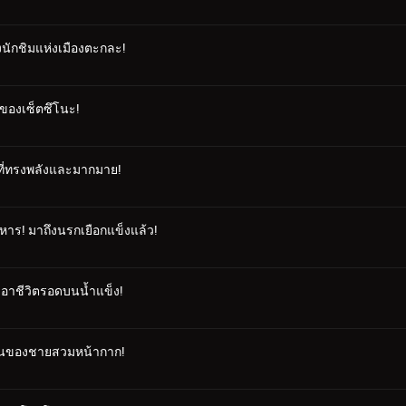
งนักชิมแห่งเมืองตะกละ!
ี่ของเซ็ตซึโนะ!
ารที่ทรงพลังและมากมาย!
าร! มาถึงนรกเยือกแข็งแล้ว!
นเอาชีวิตรอดบนน้ำแข็ง!
ัวตนของชายสวมหน้ากาก!