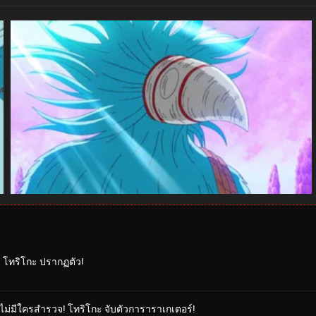
าร โทริโกะ ปรากฏตัว!
ังไม่มีใครสำรวจ! โทริโกะ จับตัวการาราเกเตอร์!