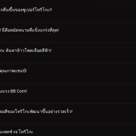
ตื่นขึ้นของซูเปอร์โทริโกะ!!
ี่คือหมัดหนามที่แข็งแกร่งที่สุด!
โกะ ค้นหาข้าวโพดเลือดสีฟ้า!
ี่ คุณภาพแชมป์!
้อนแรง BB Corn!
โจมตีของโทริโกะพัฒนาขึ้นอย่างรวดเร็ว!
ินแพทช์ vs โทริโกะ