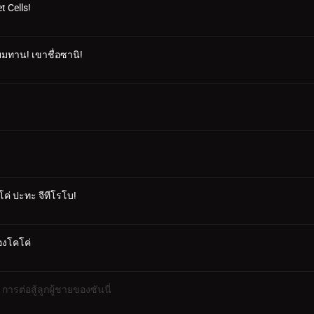
t Cells!
ยมทาน! เขาชื่อซานิ!
คโค่ ปะทะ จีทีโรโบ!
องโคโค่
การต่อสู้ลูกผู้ชายของซันนี่