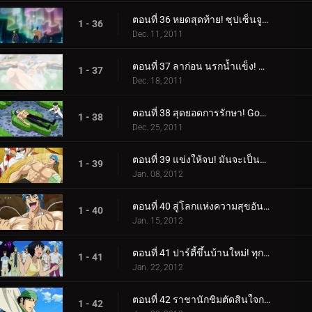
ตอนที่ 36 หยดสุดท้าย! ซุปเซ็นจูรี่จะตกไปอยู่ในมือใคร?
1 - 36
Dec. 11, 2011
ตอนที่ 37 ลาก่อน นรกน้ำแข็ง! พลังที่ซ่อนอยู่ของย่าเซทสึ!
1 - 37
Dec. 18, 2011
ตอนที่ 38 สุดยอดการรักษา! Gourmet Reviver มาแล้ว โยซากุ!
1 - 38
Dec. 25, 2011
ตอนที่ 39 แข่งให้จบ! มันจะเป็นการฟื้นฟูของโทริโกะหรือซุปของโคมัตสึ?!
1 - 39
Jan. 08, 2012
ตอนที่ 40 สู่โลกแห่งความสุขอันสูงสุด! ลิ้มรสซุปเซ็นจูรี่!
1 - 40
Jan. 15, 2012
ตอนที่ 41 ปาร์ตี้ขึ้นบ้านใหม่! ทุกคนมารวมตัวกันที่ Sweets House!
1 - 41
Jan. 22, 2012
ตอนที่ 42 ราชานักชิมตัดสินใจการต่อสู้! ค้นหาสุดยอดของหวาน!
1 - 42