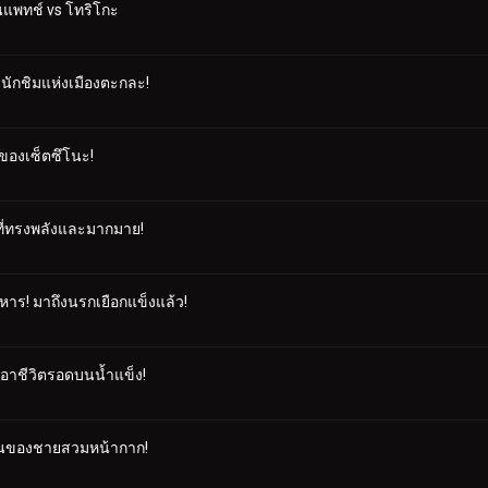
นแพทช์ vs โทริโกะ
งนักชิมแห่งเมืองตะกละ!
่ของเซ็ตซึโนะ!
รที่ทรงพลังและมากมาย!
าร! มาถึงนรกเยือกแข็งแล้ว!
เอาชีวิตรอดบนน้ำแข็ง!
ัวตนของชายสวมหน้ากาก!