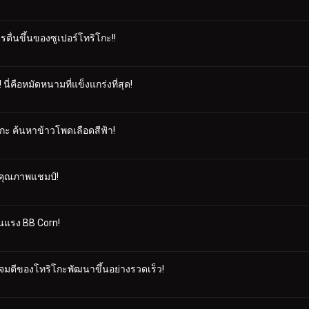
ตื่นขึ้นของซูเปอร์โทริโกะ!!
ี่คือหมัดหนามที่แข็งแกร่งที่สุด!
กะ ค้นหาข้าวโพดเลือดสีฟ้า!
ี่ คุณภาพแชมป์!
้อนแรง BB Corn!
จมตีของโทริโกะพัฒนาขึ้นอย่างรวดเร็ว!