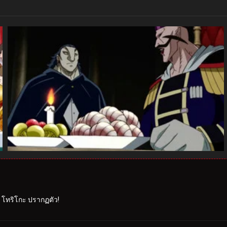
าร โทริโกะ ปรากฏตัว!