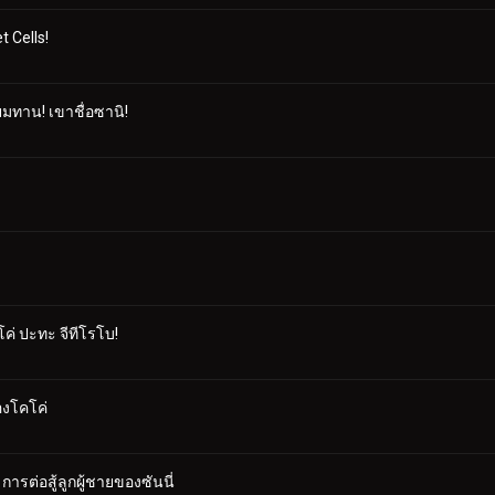
t Cells!
ยมทาน! เขาชื่อซานิ!
คโค่ ปะทะ จีทีโรโบ!
องโคโค่
การต่อสู้ลูกผู้ชายของซันนี่