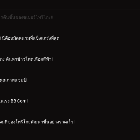
ตื่นขึ้นของซูเปอร์โทริโกะ!!
ี่คือหมัดหนามที่แข็งแกร่งที่สุด!
โกะ ค้นหาข้าวโพดเลือดสีฟ้า!
ี่ คุณภาพแชมป์!
้อนแรง BB Corn!
โจมตีของโทริโกะพัฒนาขึ้นอย่างรวดเร็ว!