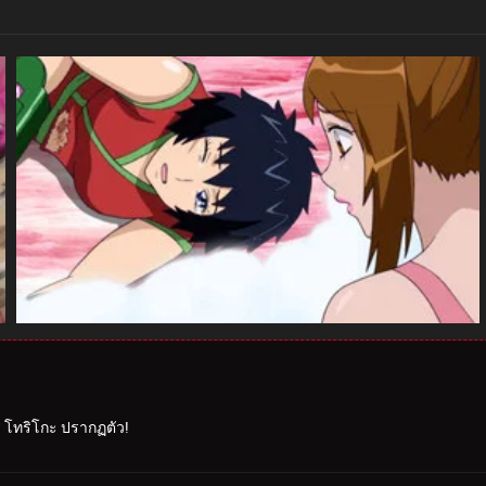
าร โทริโกะ ปรากฏตัว!