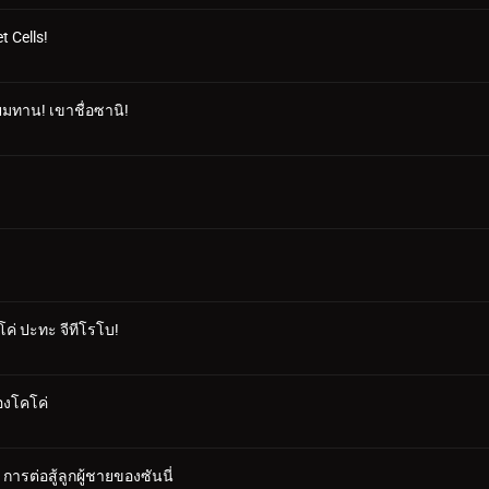
t Cells!
ยมทาน! เขาชื่อซานิ!
คโค่ ปะทะ จีทีโรโบ!
องโคโค่
การต่อสู้ลูกผู้ชายของซันนี่