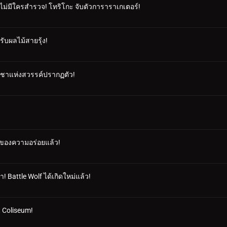
ังไม่มีใครสำรวจ! โทริโกะ จับตัวการาราเกเตอร์!
ับผลไม้สายรุ้ง!
 ราชาแห่งสวรรค์ปรากฏตัว!
ลาของความอร่อยแล้ว!
มา! Battle Wolf ได้เกิดใหม่แล้ว!
t Coliseum!