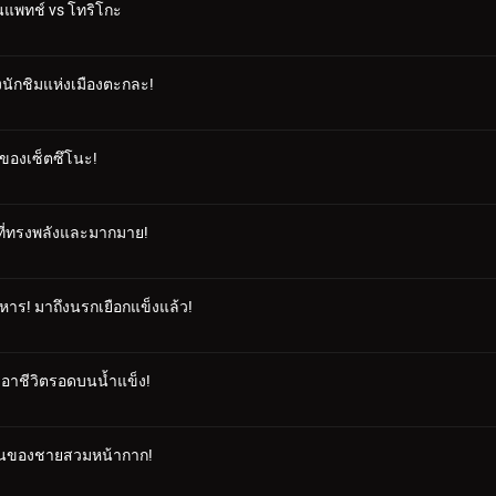
ินแพทช์ vs โทริโกะ
งนักชิมแห่งเมืองตะกละ!
ี่ของเซ็ตซึโนะ!
ารที่ทรงพลังและมากมาย!
าร! มาถึงนรกเยือกแข็งแล้ว!
นเอาชีวิตรอดบนน้ำแข็ง!
ัวตนของชายสวมหน้ากาก!