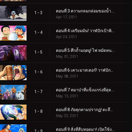
ตอนที่ 3 ความกลมกล่อมของน้ำผลไม้เจ็ดสี! รับผลไม้สายรุ้ง!
1 - 3
Apr. 17, 2011
ตอนที่ 4 เตรียมมัน! วาฬปักเป้าพิษ! โคโค่ ราชาแห่งสวรรค์ปรากฏตัว!
1 - 4
Apr. 24, 2011
ตอนที่ 5 ศึกถ้ำมฤตยู! ไฟ หมัดหนามห้าเท่า!
1 - 5
May. 01, 2011
ตอนที่ 6 เคาะมาสเตอร์! วาฬปักเป้า ถึงเวลาของความอร่อยแล้ว!
1 - 6
May. 08, 2011
ตอนที่ 7 หมาป่าที่แข็งแกร่งที่สุดเท่าที่เคยมีมา! Battle Wolf ได้เกิดใหม่แล้ว!
1 - 7
May. 15, 2011
ตอนที่ 8 ภัยคุกคามปรากฏ! ตะลึงที่ Gourmet Coliseum!
1 - 8
May. 22, 2011
ตอนที่ 9 สิ่งที่สืบทอดมา! เปิดใช้งาน Gourmet Cells!
1 - 9