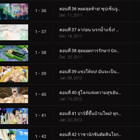
ตอนที่ 36 หยดสุดท้าย! ซุปเซ็นจูรี่จะตกไปอยู่ในมือใคร?
1 - 36
Dec. 11, 2011
ตอนที่ 37 ลาก่อน นรกน้ำแข็ง! พลังที่ซ่อนอยู่ของย่าเซทสึ!
1 - 37
Dec. 18, 2011
ตอนที่ 38 สุดยอดการรักษา! Gourmet Reviver มาแล้ว โยซากุ!
1 - 38
Dec. 25, 2011
ตอนที่ 39 แข่งให้จบ! มันจะเป็นการฟื้นฟูของโทริโกะหรือซุปของโคมัตสึ?!
1 - 39
Jan. 08, 2012
ตอนที่ 40 สู่โลกแห่งความสุขอันสูงสุด! ลิ้มรสซุปเซ็นจูรี่!
1 - 40
Jan. 15, 2012
ตอนที่ 41 ปาร์ตี้ขึ้นบ้านใหม่! ทุกคนมารวมตัวกันที่ Sweets House!
1 - 41
Jan. 22, 2012
ตอนที่ 42 ราชานักชิมตัดสินใจการต่อสู้! ค้นหาสุดยอดของหวาน!
1 - 42