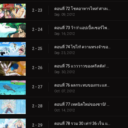
ตอนที่ 72 โชคอาหารไหล! ศาลเจ้านักแสวงบุญ!
2 - 23
Sep. 09, 2012
ตอนที่ 73 ว้าว! แอปเปิ้ลเซอร์ไพรส์สุดอัศจรรย์!
2 - 24
Sep. 16, 2012
ตอนที่ 74 ไข่ไก่! ความทรงจำของชายชรา Yocchi และภรรยาของเขา
2 - 25
Sep. 23, 2012
ตอนที่ 75 แวววาวของคริสตัล! ปลาสลิดส่องแสง!
2 - 26
Sep. 30, 2012
ตอนที่ 76 ผลกระทบของกระแสน้ำเชี่ยว! น้ำตกยักษ์ น้ำตกแห่งความตาย!
2 - 27
Oct. 07, 2012
ตอนที่ 77 เทคนิคใหม่ของซานิ! ผลแห่งการฝึกฝนอันงดงาม!
2 - 28
Oct. 14, 2012
ตอนที่ 78 รวม 30 เท่า! 36 เร็น แฝดคูกิพันช์!
2 - 29