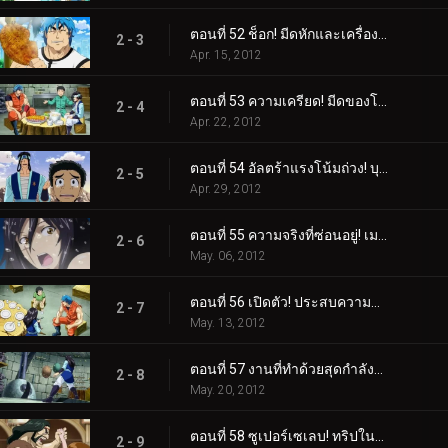
ตอนที่ 52 ช็อก! มีดหักและเครื่องลับเมลค์!
2 - 3
Apr. 15, 2012
ตอนที่ 53 ความเครียด! มีดของโทริโกะ VS มีดทำครัวของเมลค์!
2 - 4
Apr. 22, 2012
ตอนที่ 54 อัลตร้าแรงโน้มถ่วง! บุกหลุมหนัก!
2 - 5
Apr. 29, 2012
ตอนที่ 55 ความจริงที่ซ่อนอยู่! เมลค์ปรากฏตัวครั้งแรก!
2 - 6
May. 06, 2012
ตอนที่ 56 เปิดตัว! ประสบความสำเร็จในฐานะรุ่นที่สองและ Melk Stardust!
2 - 7
May. 13, 2012
ตอนที่ 57 งานที่ทำด้วยสุดกำลังของเธอ! มีดเมลค์ที่เสร็จสมบูรณ์!
2 - 8
May. 20, 2012
ตอนที่ 58 ซูเปอร์เซเลบ! ทริปในฝันกับ Gourmet Coach!
2 - 9