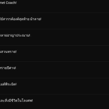
rmet Coach!
ริย์สวรรค์องค์สุดท้าย ม้าลาย!
วม้าลายอาญาประณาม!
บนสวนทราย!
ทรายปีศาจ!
เมต์พีระมิด!
ะสิ่งมีชีวิตในโลงศพ!