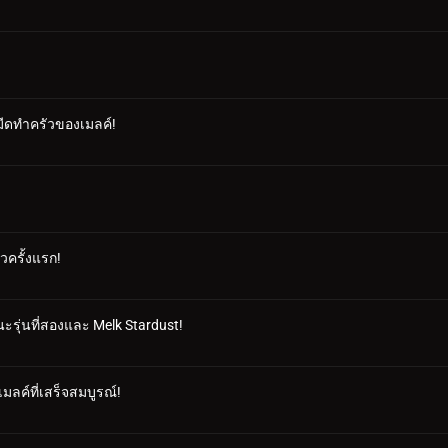
มีดทำครัวของเมลค์!
ัวครั้งแรก!
ะรุ่นที่สองและ Melk Stardust!
มลค์ที่เสร็จสมบูรณ์!