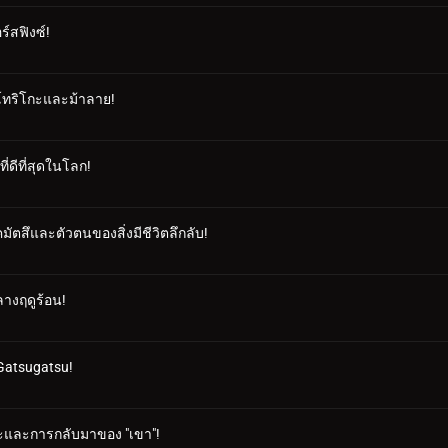
์สฟิงซ์!
ยโทริโกะและม้าลาย!
่ดีที่สุดในโลก!
ตสึและตัวตนของสิ่งมีชีวิตลึกลับ!
ลางฤดูร้อน!
 Gatsugatsu!
โกะและการกลับมาของ "เขา"!