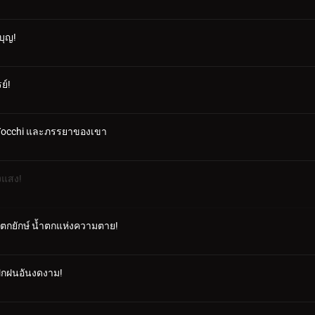
บุญ!
ย์!
 Yocchi และภรรยาของเขา
งแสง!
ำตกยักษ์ น้ำตกแห่งความตาย!
ฝึกฝนอันงดงาม!