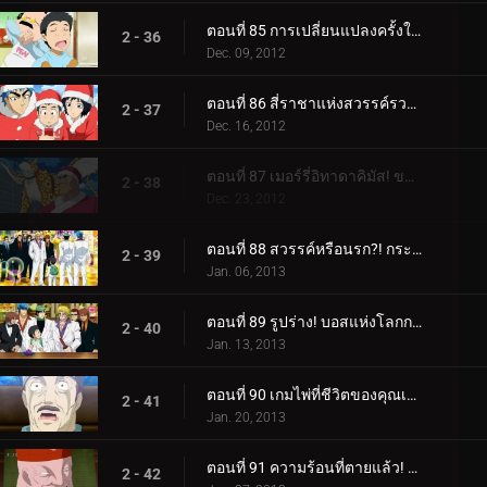
ตอนที่ 85 การเปลี่ยนแปลงครั้งใหญ่ - สถานเสริมความงาม ช่างตัดผม Gourmet!
2 - 36
Dec. 09, 2012
ตอนที่ 86 สี่ราชาแห่งสวรรค์รวมตัวกัน! ปาฏิหาริย์กลางฤดูหนาว!
2 - 37
Dec. 16, 2012
ตอนที่ 87 เมอร์รี่อิทาดาคิมัส! ของขวัญจากกูร์เมต์ซานต้า!
2 - 38
Dec. 23, 2012
ตอนที่ 88 สวรรค์หรือนรก?! กระโจนเข้าสู่ Gourmet Casino!
2 - 39
Jan. 06, 2013
ตอนที่ 89 รูปร่าง! บอสแห่งโลกการทำอาหารใต้ดิน Livebearer!
2 - 40
Jan. 13, 2013
ตอนที่ 90 เกมไพ่ที่ชีวิตของคุณเดิมพัน! ชิมรสเลิศ!
2 - 41
Jan. 20, 2013
ตอนที่ 91 ความร้อนที่ตายแล้ว! โคโค่ VS ไลฟ์แบร์เรอร์
2 - 42