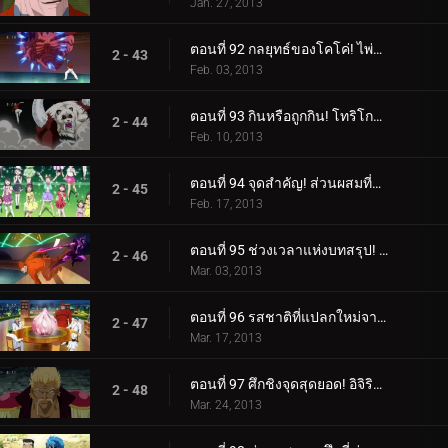
Jan. 27, 2013
ตอนที่ 92 กลยุทธ์ของโคโค่! ไพ่ใบใหญ่ที่จะตัดสินผลลัพธ์!
2 - 43
Feb. 03, 2013
ตอนที่ 93 กินหรือถูกกิน! โทริโกะ ปะทะ ฮันย่าแพนด้า!
2 - 44
Feb. 10, 2013
ตอนที่ 94 จุดสำคัญ! ส่วนผสมที่แย่ที่สุดที่เหลืออยู่!
2 - 45
Feb. 17, 2013
ตอนที่ 95 ช่วงเวลาแห่งบทสรุป! สถานการณ์อันประเสริฐของ Coko!
2 - 46
Mar. 03, 2013
ตอนที่ 96 รสชาติที่แปลกใหม่จากโลกนี้! การกินกระเทียมดาวตกที่แท้จริง!
2 - 47
Mar. 17, 2013
ตอนที่ 97 ศึกชิงจุดสุดยอด! อิจิริว ปะทะ มิโดระแห่งบิโชคุไค!
2 - 48
Mar. 24, 2013