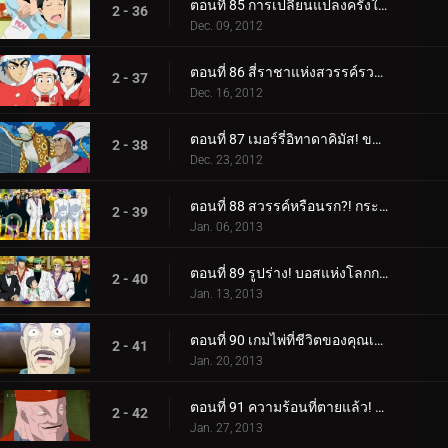
ตอนที่ 85 การเปลี่ยนแปลงครั้งใหญ่ - สถานเสริมความงาม ช่างตัดผม Gourmet!
2 - 36
Dec. 09, 2012
ตอนที่ 86 สี่ราชาแห่งสวรรค์รวมตัวกัน! ปาฏิหาริย์กลางฤดูหนาว!
2 - 37
Dec. 16, 2012
ตอนที่ 87 เมอร์รี่อิทาดาคิมัส! ของขวัญจากกูร์เมต์ซานต้า!
2 - 38
Dec. 23, 2012
ตอนที่ 88 สวรรค์หรือนรก?! กระโจนเข้าสู่ Gourmet Casino!
2 - 39
Jan. 06, 2013
ตอนที่ 89 รูปร่าง! บอสแห่งโลกการทำอาหารใต้ดิน Livebearer!
2 - 40
Jan. 13, 2013
ตอนที่ 90 เกมไพ่ที่ชีวิตของคุณเดิมพัน! ชิมรสเลิศ!
2 - 41
Jan. 20, 2013
ตอนที่ 91 ความร้อนที่ตายแล้ว! โคโค่ VS ไลฟ์แบร์เรอร์
2 - 42
Jan. 27, 2013