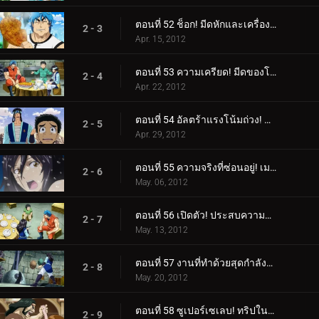
ตอนที่ 52 ช็อก! มีดหักและเครื่องลับเมลค์!
2 - 3
Apr. 15, 2012
ตอนที่ 53 ความเครียด! มีดของโทริโกะ VS มีดทำครัวของเมลค์!
2 - 4
Apr. 22, 2012
ตอนที่ 54 อัลตร้าแรงโน้มถ่วง! บุกหลุมหนัก!
2 - 5
Apr. 29, 2012
ตอนที่ 55 ความจริงที่ซ่อนอยู่! เมลค์ปรากฏตัวครั้งแรก!
2 - 6
May. 06, 2012
ตอนที่ 56 เปิดตัว! ประสบความสำเร็จในฐานะรุ่นที่สองและ Melk Stardust!
2 - 7
May. 13, 2012
ตอนที่ 57 งานที่ทำด้วยสุดกำลังของเธอ! มีดเมลค์ที่เสร็จสมบูรณ์!
2 - 8
May. 20, 2012
ตอนที่ 58 ซูเปอร์เซเลบ! ทริปในฝันกับ Gourmet Coach!
2 - 9