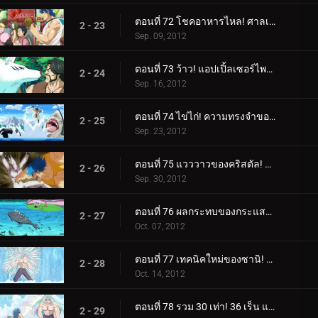
ตอนที่ 72 โชคอาหารไหล! ศาลเจ้านักแสวงบุญ!
2 - 23
Sep. 09, 2012
ตอนที่ 73 ว้าว! แอปเปิ้ลเซอร์ไพรส์สุดอัศจรรย์!
2 - 24
Sep. 16, 2012
ตอนที่ 74 ไข่ไก่! ความทรงจำของชายชรา Yocchi และภรรยาของเขา
2 - 25
Sep. 23, 2012
ตอนที่ 75 แวววาวของคริสตัล! ปลาสลิดส่องแสง!
2 - 26
Sep. 30, 2012
ตอนที่ 76 ผลกระทบของกระแสน้ำเชี่ยว! น้ำตกยักษ์ น้ำตกแห่งความตาย!
2 - 27
Oct. 07, 2012
ตอนที่ 77 เทคนิคใหม่ของซานิ! ผลแห่งการฝึกฝนอันงดงาม!
2 - 28
Oct. 14, 2012
ตอนที่ 78 รวม 30 เท่า! 36 เร็น แฝดคูกิพันช์!
2 - 29