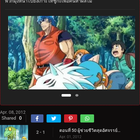
พวกมุ่งหน้าไปยังเกาะโทชูกะเพื่อค้นหาผลไม้
Apr. 08, 2012
Shared
0
ตอนที่ 50 ผู้ช่วยชีวิตสุดอัศจรรย์ปรากฏตัว! ความหมายที่แท้จริงของคู่รัก!
2 - 1
Apr. 01, 2012