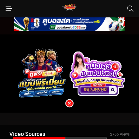
Video Sources
2766 Views