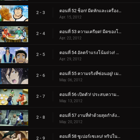
ตอนที่ 52 ช็อก! มีดหักและเครื่องลับเมลค์!
2 - 3
Apr. 15, 2012
ตอนที่ 53 ความเครียด! มีดของโทริโกะ VS มีดทำครัวของเมลค์!
2 - 4
Apr. 22, 2012
ตอนที่ 54 อัลตร้าแรงโน้มถ่วง! บุกหลุมหนัก!
2 - 5
Apr. 29, 2012
ตอนที่ 55 ความจริงที่ซ่อนอยู่! เมลค์ปรากฏตัวครั้งแรก!
2 - 6
May. 06, 2012
ตอนที่ 56 เปิดตัว! ประสบความสำเร็จในฐานะรุ่นที่สองและ Melk Stardust!
2 - 7
May. 13, 2012
ตอนที่ 57 งานที่ทำด้วยสุดกำลังของเธอ! มีดเมลค์ที่เสร็จสมบูรณ์!
2 - 8
May. 20, 2012
ตอนที่ 58 ซูเปอร์เซเลบ! ทริปในฝันกับ Gourmet Coach!
2 - 9