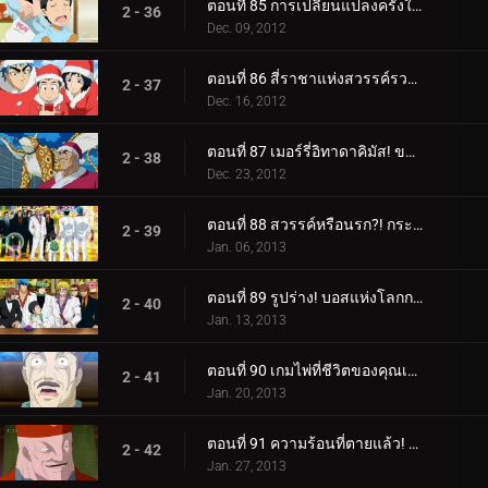
ตอนที่ 85 การเปลี่ยนแปลงครั้งใหญ่ - สถานเสริมความงาม ช่างตัดผม Gourmet!
2 - 36
Dec. 09, 2012
ตอนที่ 86 สี่ราชาแห่งสวรรค์รวมตัวกัน! ปาฏิหาริย์กลางฤดูหนาว!
2 - 37
Dec. 16, 2012
ตอนที่ 87 เมอร์รี่อิทาดาคิมัส! ของขวัญจากกูร์เมต์ซานต้า!
2 - 38
Dec. 23, 2012
ตอนที่ 88 สวรรค์หรือนรก?! กระโจนเข้าสู่ Gourmet Casino!
2 - 39
Jan. 06, 2013
ตอนที่ 89 รูปร่าง! บอสแห่งโลกการทำอาหารใต้ดิน Livebearer!
2 - 40
Jan. 13, 2013
ตอนที่ 90 เกมไพ่ที่ชีวิตของคุณเดิมพัน! ชิมรสเลิศ!
2 - 41
Jan. 20, 2013
ตอนที่ 91 ความร้อนที่ตายแล้ว! โคโค่ VS ไลฟ์แบร์เรอร์
2 - 42
Jan. 27, 2013