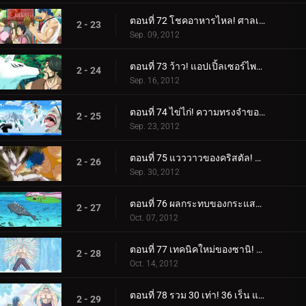
ตอนที่ 72 โชคอาหารไหล! ศาลเจ้านักแสวงบุญ!
2 - 23
Sep. 09, 2012
ตอนที่ 73 ว้าว! แอปเปิ้ลเซอร์ไพรส์สุดอัศจรรย์!
2 - 24
Sep. 16, 2012
ตอนที่ 74 ไข่ไก่! ความทรงจำของชายชรา Yocchi และภรรยาของเขา
2 - 25
Sep. 23, 2012
ตอนที่ 75 แวววาวของคริสตัล! ปลาสลิดส่องแสง!
2 - 26
Sep. 30, 2012
ตอนที่ 76 ผลกระทบของกระแสน้ำเชี่ยว! น้ำตกยักษ์ น้ำตกแห่งความตาย!
2 - 27
Oct. 07, 2012
ตอนที่ 77 เทคนิคใหม่ของซานิ! ผลแห่งการฝึกฝนอันงดงาม!
2 - 28
Oct. 14, 2012
ตอนที่ 78 รวม 30 เท่า! 36 เร็น แฝดคูกิพันช์!
2 - 29