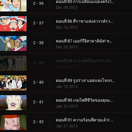
ตอนที่ 85 การเปลี่ยนแปลงครั้งใหญ่ - สถานเสริมความงาม ช่างตัดผม Gourmet!
2 - 36
Dec. 09, 2012
ตอนที่ 86 สี่ราชาแห่งสวรรค์รวมตัวกัน! ปาฏิหาริย์กลางฤดูหนาว!
2 - 37
Dec. 16, 2012
ตอนที่ 87 เมอร์รี่อิทาดาคิมัส! ของขวัญจากกูร์เมต์ซานต้า!
2 - 38
Dec. 23, 2012
ตอนที่ 88 สวรรค์หรือนรก?! กระโจนเข้าสู่ Gourmet Casino!
2 - 39
Jan. 06, 2013
ตอนที่ 89 รูปร่าง! บอสแห่งโลกการทำอาหารใต้ดิน Livebearer!
2 - 40
Jan. 13, 2013
ตอนที่ 90 เกมไพ่ที่ชีวิตของคุณเดิมพัน! ชิมรสเลิศ!
2 - 41
Jan. 20, 2013
ตอนที่ 91 ความร้อนที่ตายแล้ว! โคโค่ VS ไลฟ์แบร์เรอร์
2 - 42
Jan. 27, 2013