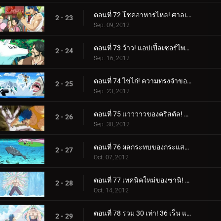
ตอนที่ 72 โชคอาหารไหล! ศาลเจ้านักแสวงบุญ!
2 - 23
Sep. 09, 2012
ตอนที่ 73 ว้าว! แอปเปิ้ลเซอร์ไพรส์สุดอัศจรรย์!
2 - 24
Sep. 16, 2012
ตอนที่ 74 ไข่ไก่! ความทรงจำของชายชรา Yocchi และภรรยาของเขา
2 - 25
Sep. 23, 2012
ตอนที่ 75 แวววาวของคริสตัล! ปลาสลิดส่องแสง!
2 - 26
Sep. 30, 2012
ตอนที่ 76 ผลกระทบของกระแสน้ำเชี่ยว! น้ำตกยักษ์ น้ำตกแห่งความตาย!
2 - 27
Oct. 07, 2012
ตอนที่ 77 เทคนิคใหม่ของซานิ! ผลแห่งการฝึกฝนอันงดงาม!
2 - 28
Oct. 14, 2012
ตอนที่ 78 รวม 30 เท่า! 36 เร็น แฝดคูกิพันช์!
2 - 29