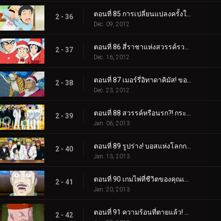
ตอนที่ 85 การเปลี่ยนแปลงครั้งใหญ่ - สถานเสริมความงาม ช่างตัดผม Gourmet!
2 - 36
Dec. 09, 2012
ตอนที่ 86 สี่ราชาแห่งสวรรค์รวมตัวกัน! ปาฏิหาริย์กลางฤดูหนาว!
2 - 37
Dec. 16, 2012
ตอนที่ 87 เมอร์รี่อิทาดาคิมัส! ของขวัญจากกูร์เมต์ซานต้า!
2 - 38
Dec. 23, 2012
ตอนที่ 88 สวรรค์หรือนรก?! กระโจนเข้าสู่ Gourmet Casino!
2 - 39
Jan. 06, 2013
ตอนที่ 89 รูปร่าง! บอสแห่งโลกการทำอาหารใต้ดิน Livebearer!
2 - 40
Jan. 13, 2013
ตอนที่ 90 เกมไพ่ที่ชีวิตของคุณเดิมพัน! ชิมรสเลิศ!
2 - 41
Jan. 20, 2013
ตอนที่ 91 ความร้อนที่ตายแล้ว! โคโค่ VS ไลฟ์แบร์เรอร์
2 - 42