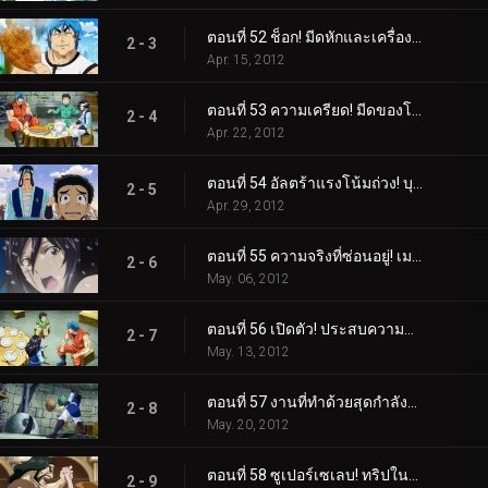
ตอนที่ 52 ช็อก! มีดหักและเครื่องลับเมลค์!
2 - 3
Apr. 15, 2012
ตอนที่ 53 ความเครียด! มีดของโทริโกะ VS มีดทำครัวของเมลค์!
2 - 4
Apr. 22, 2012
ตอนที่ 54 อัลตร้าแรงโน้มถ่วง! บุกหลุมหนัก!
2 - 5
Apr. 29, 2012
ตอนที่ 55 ความจริงที่ซ่อนอยู่! เมลค์ปรากฏตัวครั้งแรก!
2 - 6
May. 06, 2012
ตอนที่ 56 เปิดตัว! ประสบความสำเร็จในฐานะรุ่นที่สองและ Melk Stardust!
2 - 7
May. 13, 2012
ตอนที่ 57 งานที่ทำด้วยสุดกำลังของเธอ! มีดเมลค์ที่เสร็จสมบูรณ์!
2 - 8
May. 20, 2012
ตอนที่ 58 ซูเปอร์เซเลบ! ทริปในฝันกับ Gourmet Coach!
2 - 9