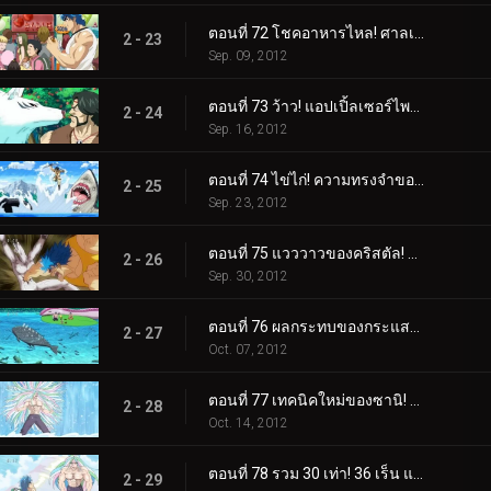
ตอนที่ 72 โชคอาหารไหล! ศาลเจ้านักแสวงบุญ!
2 - 23
Sep. 09, 2012
ตอนที่ 73 ว้าว! แอปเปิ้ลเซอร์ไพรส์สุดอัศจรรย์!
2 - 24
Sep. 16, 2012
ตอนที่ 74 ไข่ไก่! ความทรงจำของชายชรา Yocchi และภรรยาของเขา
2 - 25
Sep. 23, 2012
ตอนที่ 75 แวววาวของคริสตัล! ปลาสลิดส่องแสง!
2 - 26
Sep. 30, 2012
ตอนที่ 76 ผลกระทบของกระแสน้ำเชี่ยว! น้ำตกยักษ์ น้ำตกแห่งความตาย!
2 - 27
Oct. 07, 2012
ตอนที่ 77 เทคนิคใหม่ของซานิ! ผลแห่งการฝึกฝนอันงดงาม!
2 - 28
Oct. 14, 2012
ตอนที่ 78 รวม 30 เท่า! 36 เร็น แฝดคูกิพันช์!
2 - 29