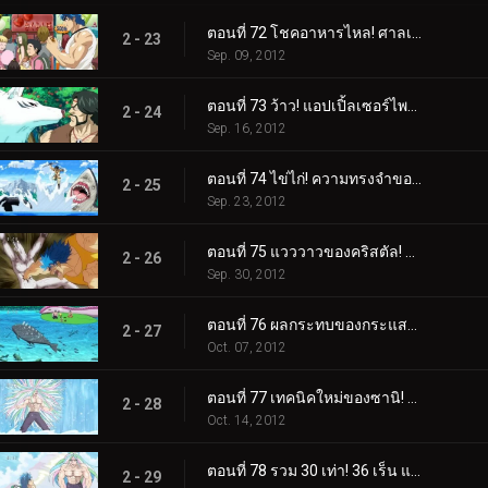
ตอนที่ 72 โชคอาหารไหล! ศาลเจ้านักแสวงบุญ!
2 - 23
Sep. 09, 2012
ตอนที่ 73 ว้าว! แอปเปิ้ลเซอร์ไพรส์สุดอัศจรรย์!
2 - 24
Sep. 16, 2012
ตอนที่ 74 ไข่ไก่! ความทรงจำของชายชรา Yocchi และภรรยาของเขา
2 - 25
Sep. 23, 2012
ตอนที่ 75 แวววาวของคริสตัล! ปลาสลิดส่องแสง!
2 - 26
Sep. 30, 2012
ตอนที่ 76 ผลกระทบของกระแสน้ำเชี่ยว! น้ำตกยักษ์ น้ำตกแห่งความตาย!
2 - 27
Oct. 07, 2012
ตอนที่ 77 เทคนิคใหม่ของซานิ! ผลแห่งการฝึกฝนอันงดงาม!
2 - 28
Oct. 14, 2012
ตอนที่ 78 รวม 30 เท่า! 36 เร็น แฝดคูกิพันช์!
2 - 29