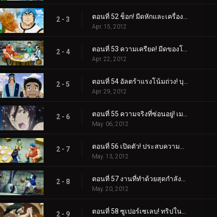
ตอนที่ 52 ช็อก! มีดหักและเครื่องลับเมลค์!
2 - 3
Apr. 15, 2012
ตอนที่ 53 ความเครียด! มีดของโทริโกะ VS มีดทำครัวของเมลค์!
2 - 4
Apr. 22, 2012
ตอนที่ 54 อัลตร้าแรงโน้มถ่วง! บุกหลุมหนัก!
2 - 5
Apr. 29, 2012
ตอนที่ 55 ความจริงที่ซ่อนอยู่! เมลค์ปรากฏตัวครั้งแรก!
2 - 6
May. 06, 2012
ตอนที่ 56 เปิดตัว! ประสบความสำเร็จในฐานะรุ่นที่สองและ Melk Stardust!
2 - 7
May. 13, 2012
ตอนที่ 57 งานที่ทำด้วยสุดกำลังของเธอ! มีดเมลค์ที่เสร็จสมบูรณ์!
2 - 8
May. 20, 2012
ตอนที่ 58 ซูเปอร์เซเลบ! ทริปในฝันกับ Gourmet Coach!
2 - 9